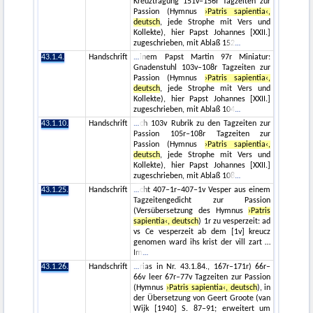
Kreuztragung 151v–156r Tagzeiten zur
Passion (Hymnus
›Patris sapientia‹,
deutsch
, jede Strophe mit Vers und
Kollekte), hier Papst Johannes [XXII.]
zugeschrieben, mit Ablaß 152
43.1.4.
Handschrift
inem Papst Martin 97r Miniatur:
Gnadenstuhl 103v–108r Tagzeiten zur
Passion (Hymnus
›Patris sapientia‹,
deutsch
, jede Strophe mit Vers und
Kollekte), hier Papst Johannes [XXII.]
zugeschrieben, mit Ablaß 104
43.1.10.
Handschrift
ch 103v Rubrik zu den Tagzeiten zur
Passion 105r–108r Tagzeiten zur
Passion (Hymnus
›Patris sapientia‹,
deutsch
, jede Strophe mit Vers und
Kollekte), hier Papst Johannes [XXII.]
zugeschrieben, mit Ablaß 108
43.1.25.
Handschrift
cht 407–1r–407–1v Vesper aus einem
Tagzeitengedicht zur Passion
(Versübersetzung des Hymnus
›Patris
sapientia‹, deutsch
) 1r zu vesperzeit: ad
vs Ce vesperzeit ab dem [1v] kreucz
genomen ward ihs krist der vill zart …
Im
43.1.26.
Handschrift
rias in Nr. 43.1.84., 167r–171r) 66r–
66v leer 67r–77v Tagzeiten zur Passion
(Hymnus
›Patris sapientia‹, deutsch
), in
der Übersetzung von Geert Groote (van
Wijk [1940] S. 87–91; erweitert um