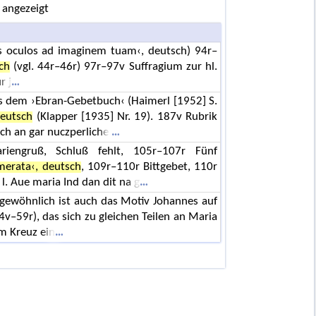
 angezeigt
s oculos ad imaginem tuam‹, deutsch) 94r–
ch
(vgl. 44r–46r) 97r–97v Suffragium zur hl.
r j
s dem ›Ebran-Gebetbuch‹ (Haimerl [1952] S.
deutsch
(Klapper [1935] Nr. 19). 187v Rubrik
ch an gar nuczperliche
riengruß, Schluß fehlt, 105r–107r Fünf
merata‹, deutsch
, 109r–110r Bittgebet, 110r
 l. Aue maria Ind dan dit na g
gewöhnlich ist auch das Motiv Johannes auf
4v–59r), das sich zu gleichen Teilen an Maria
am Kreuz ein