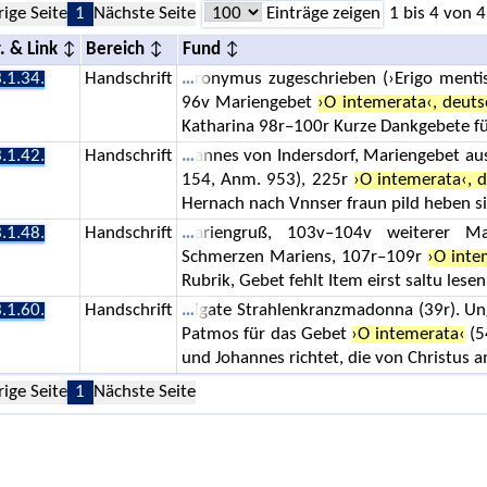
rige Seite
1
Nächste Seite
Einträge zeigen
1 bis 4 von 4
. & Link
Bereich
Fund
.1.34.
Handschrift
ronymus zugeschrieben (›Erigo menti
96v Mariengebet
›O intemerata‹, deuts
Katharina 98r–100r Kurze Dankgebete fü
.1.42.
Handschrift
annes von Indersdorf, Mariengebet au
154, Anm. 953), 225r
›O intemerata‹, 
Hernach nach Vnnser fraun pild heben si
.1.48.
Handschrift
ariengruß, 103v–104v weiterer Ma
Schmerzen Mariens, 107r–109r
›O inte
Rubrik, Gebet fehlt Item eirst saltu lesen
.1.60.
Handschrift
igate Strahlenkranzmadonna (39r). Un
Patmos für das Gebet
›O intemerata‹
(5
und Johannes richtet, die von Christus 
rige Seite
1
Nächste Seite