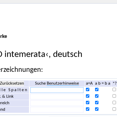
rke
O intemerata‹, deutsch
rzeichnungen:
Zurücksetzen
Suche
Benutzerhinweise
a=A
a b = b a
*?
lle Spalten
. & Link
reich
und