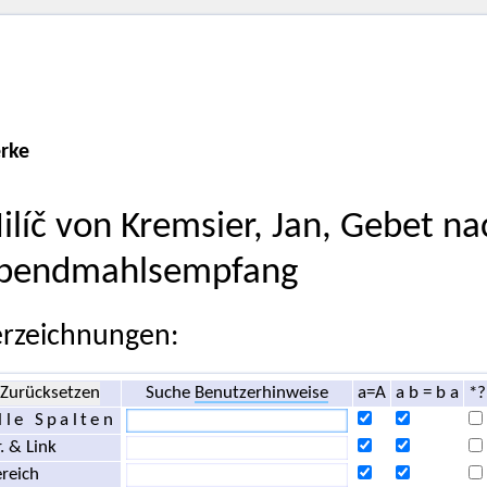
rke
ilíč von Kremsier, Jan, Gebet n
bendmahlsempfang
rzeichnungen:
Zurücksetzen
Suche
Benutzerhinweise
a=A
a b = b a
*?
lle Spalten
. & Link
reich