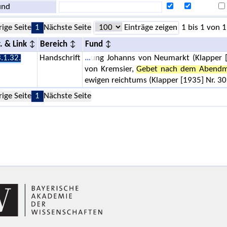
und
rige Seite
1
Nächste Seite
Einträge zeigen
1 bis 1 von 1
. & Link
Bereich
Fund
.1.32.
Handschrift
ung Johanns von Neumarkt (Klapper [
von Kremsier,
Gebet nach dem Abendm
ewigen reichtums (Klapper [1935] Nr. 3
rige Seite
1
Nächste Seite