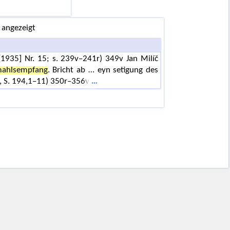
 angezeigt
1935] Nr. 15; s. 239v–241r) 349v Jan Milíč
ahlsempfang
. Bricht ab … eyn setigung des
0, S. 194,1–11) 350r–356v