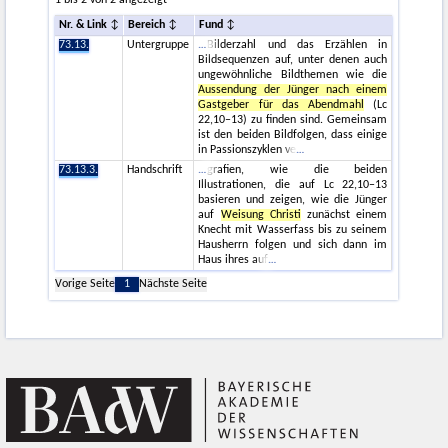
1 bis 2 von 2 angezeigt
Nr. & Link
Bereich
Fund
73.13.
Untergruppe
Bilderzahl und das Erzählen in
Bildsequenzen auf, unter denen auch
ungewöhnliche Bildthemen wie die
Aussendung der Jünger nach einem
Gastgeber für das Abendmahl
(Lc
22,10–13) zu finden sind. Gemeinsam
ist den beiden Bildfolgen, dass einige
in Passionszyklen ve
73.13.3.
Handschrift
grafien, wie die beiden
Illustrationen, die auf Lc 22,10–13
basieren und zeigen, wie die Jünger
auf
Weisung Christi
zunächst einem
Knecht mit Wasserfass bis zu seinem
Hausherrn folgen und sich dann im
Haus ihres auf
Vorige Seite
1
Nächste Seite