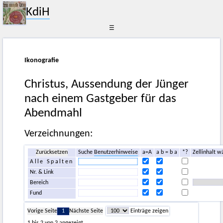
KdiH
☰
Ikonografie
Christus, Aussendung der Jünger
nach einem Gastgeber für das
Abendmahl
Verzeichnungen:
Zurücksetzen
Suche
Benutzerhinweise
a=A
a b = b a
*?
Zellinhalt w
Alle Spalten
Nr. & Link
Bereich
Fund
Vorige Seite
1
Nächste Seite
Einträge zeigen