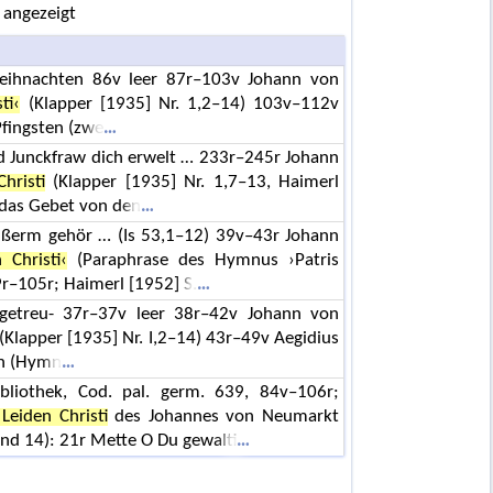
 angezeigt
eihnachten 86v leer 87r–103v Johann von
ti‹
(Klapper [1935] Nr. 1,2–14) 103v–112v
Pfingsten (zwe
d Junckfraw dich erwelt … 233r–245r Johann
hristi
(Klapper [1935] Nr. 1,7–13, Haimerl
edas Gebet von den
vnßerm gehör … (Is 53,1–12) 39v–43r Johann
 Christi‹
(Paraphrase des Hymnus ›Patris
99r–105r; Haimerl [1952] S.
getreu- 37r–37v leer 38r–42v Johann von
(Klapper [1935] Nr. I,2–14) 43r–49v Aegidius
on (Hymn
bibliothek, Cod. pal. germ. 639, 84v–106r;
Leiden Christi
des Johannes von Neumarkt
 und 14): 21r Mette O Du gewalti