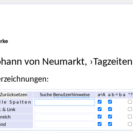
rke
ohann von Neumarkt, ›Tagzeiten 
rzeichnungen:
Zurücksetzen
Suche
Benutzerhinweise
a=A
a b = b a
*?
lle Spalten
. & Link
reich
und