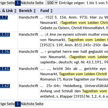
rige Seite
1
Nächste Seite
Einträge zeigen
1 bis 5 von 5
. & Link
Bereich
Fund
.1.7.
Handschrift
1952] S. 156, Anm. 973). Hier zu W
Neumarkt,
›Tagzeiten vom Leiden Chris
Gebete zu Ostern, Christi Himmelfahrt, 
.1.52.
Handschrift
eyt Jme zw eynem schrein mutter vnn
von Neumarkt,
Tagzeiten vom Leiden C
[1952] S. 139, Anm. 851) 245r–250r ›B
.1.56.
Handschrift
er prophet herre wer hatt geglaubt 
von Neumarkt,
›Tagzeiten vom Leiden
sapientia‹, deutsch; vgl. Nr. 43.1.191., 
.1.61.
Handschrift
e …, bricht 36v ab … gerichte eyn 
Neumarkt,
Tagzeiten vom Leiden Christi
Romanus (?), Kurze Tagzeiten zur Passi
.1.62.
Handschrift
, 25r–64r; Heidelberg, Universitäts
Anfang und Schluß den
Tagzeiten vom 
entlehnt, s. Klapper [1935] Nr. 1,2, 4, 6
rige Seite
1
Nächste Seite