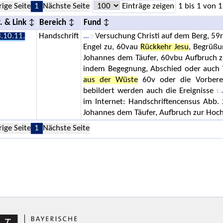
rige Seite
1
Nächste Seite
Einträge zeigen
1 bis 1 von 1
. & Link
Bereich
Fund
.10.11.
Handschrift
e Versuchung Christi auf dem Berg, 59r
Engel zu, 60vau
Rückkehr Jesu
, Begrüßu
Johannes dem Täufer, 60vbu Aufbruch 
indem Begegnung, Abschied oder auch W
aus der Wüste
60v oder die Vorberei
bebildert werden auch die Ereignisse u
im Internet: Handschriftencensus Abb.
Johannes dem Täufer, Aufbruch zur Hoch
rige Seite
1
Nächste Seite