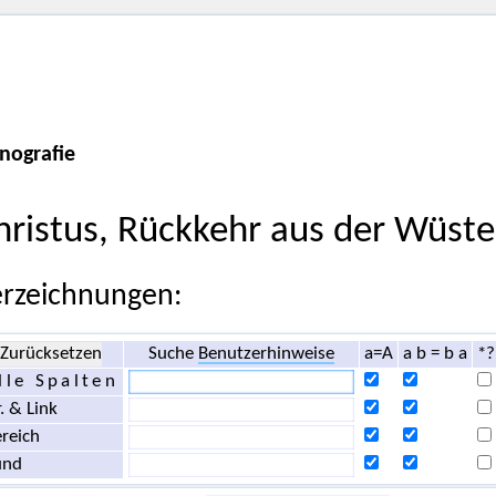
nografie
hristus, Rückkehr aus der Wüste
rzeichnungen:
Zurücksetzen
Suche
Benutzerhinweise
a=A
a b = b a
*?
lle Spalten
. & Link
reich
und