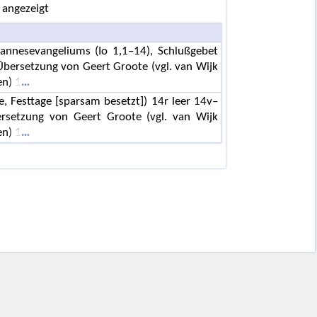
 angezeigt
nnesevangeliums (Io 1,1–14), Schlußgebet
Übersetzung von Geert Groote (vgl. van Wijk
en) 1
, Festtage [sparsam besetzt]) 14r leer 14v–
rsetzung von Geert Groote (vgl. van Wijk
en) 1