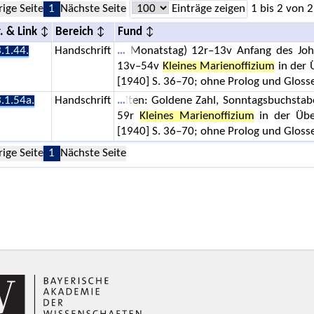
rige Seite
1
Nächste Seite
Einträge zeigen
1 bis 2 von 2
. & Link
Bereich
Fund
.1.44.
Handschrift
Monatstag) 12r–13v Anfang des Joha
13v–54v
Kleines Marienoffizium
in der 
[1940] S. 36–70; ohne Prolog und Gloss
.1.54a.
Handschrift
lten: Goldene Zahl, Sonntagsbuchstabe
59r
Kleines Marienoffizium
in der Übe
[1940] S. 36–70; ohne Prolog und Gloss
rige Seite
1
Nächste Seite