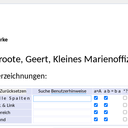
rke
roote, Geert, Kleines Marienoff
rzeichnungen:
Zurücksetzen
Suche
Benutzerhinweise
a=A
a b = b a
*?
lle Spalten
. & Link
reich
und