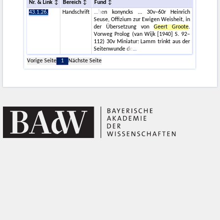
Nr. & Link
Bereich
Fund
43.1.26.
Handschrift
hen konyncks … 30v–60r Heinrich
Seuse, Offizium zur Ewigen Weisheit, in
der Übersetzung von
Geert Groote
.
Vorweg Prolog (van Wijk [1940] S. 92–
112) 30v Miniatur: Lamm trinkt aus der
Seitenwunde de
Vorige Seite
1
Nächste Seite