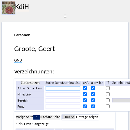
KdiH
☰
Personen
Groote, Geert
GND
Verzeichnungen:
Zurücksetzen
Suche
Benutzerhinweise
a=A
a b = b a
*?
Zellinhalt w
Alle Spalten
Nr. & Link
Bereich
Fund
Vorige Seite
1
Nächste Seite
Einträge zeigen
1 bis 1 von 1 angezeigt