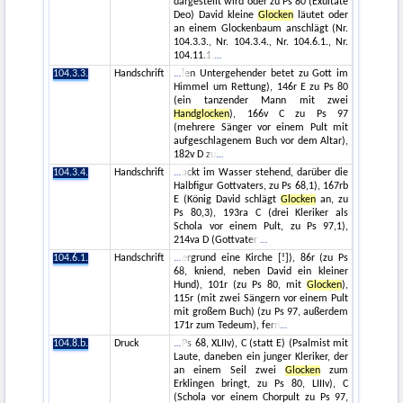
dargestellt wird oder zu Ps 80 (Exultate
Deo) David kleine
Glocken
läutet oder
an einem Glockenbaum anschlägt (Nr.
104.3.3., Nr. 104.3.4., Nr. 104.6.1., Nr.
104.11.1.
104.3.3.
Handschrift
len Untergehender betet zu Gott im
Himmel um Rettung), 146r E zu Ps 80
(ein tanzender Mann mit zwei
Handglocken
), 166v C zu Ps 97
(mehrere Sänger vor einem Pult mit
aufgeschlagenem Buch vor dem Altar),
182v D zu
104.3.4.
Handschrift
ackt im Wasser stehend, darüber die
Halbfigur Gottvaters, zu Ps 68,1), 167rb
E (König David schlägt
Glocken
an, zu
Ps 80,3), 193ra C (drei Kleriker als
Schola vor einem Pult, zu Ps 97,1),
214va D (Gottvater
104.6.1.
Handschrift
ergrund eine Kirche [!]), 86r (zu Ps
68, kniend, neben David ein kleiner
Hund), 101r (zu Ps 80, mit
Glocken
),
115r (mit zwei Sängern vor einem Pult
mit großem Buch) (zu Ps 97, außerdem
171r zum Tedeum), fern
104.8.b.
Druck
Ps 68, XLIIv), C (statt E) (Psalmist mit
Laute, daneben ein junger Kleriker, der
an einem Seil zwei
Glocken
zum
Erklingen bringt, zu Ps 80, LIIIv), C
(Schola vor einem Chorpult zu Ps 97,