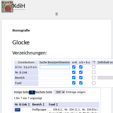
KdiH
☰
Ikonografie
Glocke
Verzeichnungen:
Zurücksetzen
Suche
Benutzerhinweise
a=A
a b = b a
*?
Zellinhalt w
Alle Spalten
Nr. & Link
Bereich
Fund
Vorige Seite
1
Nächste Seite
Einträge zeigen
1 bis 7 von 7 angezeigt
Nr. & Link
Bereich
Fund
104.
Stoffgruppe
. 104.6.1., Nr. 104.11.1., Nr. 104.8.b.)