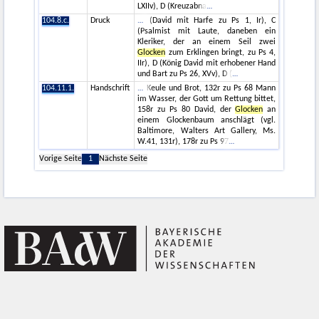
LXIIv), D (Kreuzabna
104.8.c.
Druck
(David mit Harfe zu Ps 1, Ir), C
(Psalmist mit Laute, daneben ein
Kleriker, der an einem Seil zwei
Glocken
zum Erklingen bringt, zu Ps 4,
IIr), D (König David mit erhobener Hand
und Bart zu Ps 26, XVv), D (
104.11.1.
Handschrift
Keule und Brot, 132r zu Ps 68 Mann
im Wasser, der Gott um Rettung bittet,
158r zu Ps 80 David, der
Glocken
an
einem Glockenbaum anschlägt (vgl.
Baltimore, Walters Art Gallery, Ms.
W.41, 131r), 178r zu Ps 97
Vorige Seite
1
Nächste Seite