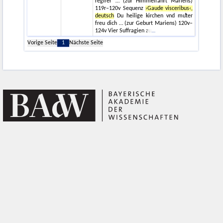
regirer … (zur Himmelfahrt Mariens)
119r–120v Sequenz
›Gaude visceribus‹,
deutsch
Du heilige kirchen vnd muͦter
freu dich … (zur Geburt Mariens) 120v–
124v Vier Suffragien zu
Vorige Seite
1
Nächste Seite