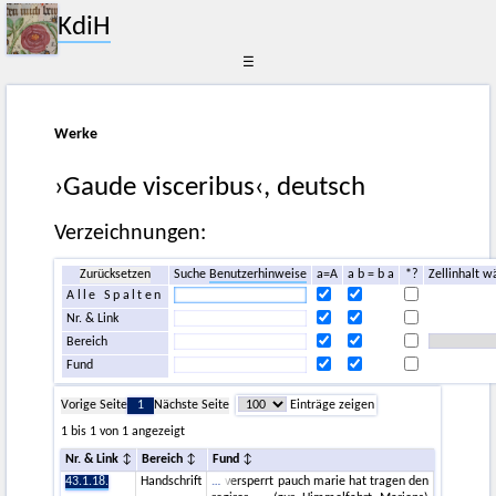
KdiH
☰
Werke
›Gaude visceribus‹, deutsch
Verzeichnungen:
Zurücksetzen
Suche
Benutzerhinweise
a=A
a b = b a
*?
Zellinhalt w
Alle Spalten
Nr. & Link
Bereich
Fund
Vorige Seite
1
Nächste Seite
Einträge zeigen
1 bis 1 von 1 angezeigt
Nr. & Link
Bereich
Fund
43.1.18.
Handschrift
versperrt pauch marie hat tragen den