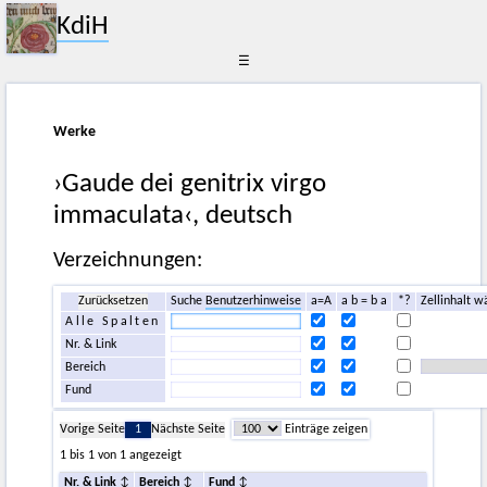
KdiH
☰
Werke
›Gaude dei genitrix virgo
immaculata‹, deutsch
Verzeichnungen:
Zurücksetzen
Suche
Benutzerhinweise
a=A
a b = b a
*?
Zellinhalt w
Alle Spalten
Nr. & Link
Bereich
Fund
Vorige Seite
1
Nächste Seite
Einträge zeigen
1 bis 1 von 1 angezeigt
Nr. & Link
Bereich
Fund