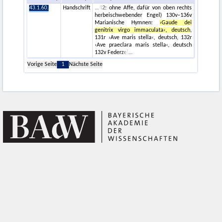
43.1.60.
Handschrift
42: ohne Affe, dafür von oben rechts
herbeischwebender Engel) 130v–136v
Marianische Hymnen:
›Gaude dei
genitrix virgo immaculata‹, deutsch
,
131r ›Ave maris stella‹, deutsch, 132r
›Ave praeclara maris stella‹, deutsch
132v Federzei
Vorige Seite
1
Nächste Seite