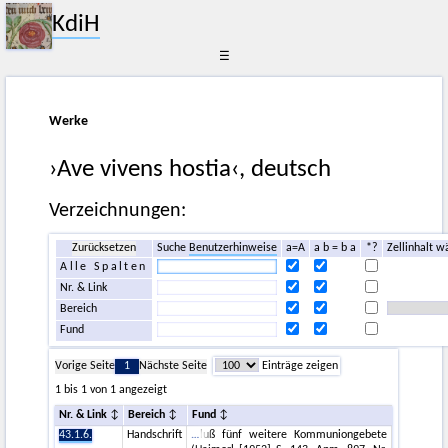
KdiH
☰
Werke
›Ave vivens hostia‹, deutsch
Verzeichnungen:
Zurücksetzen
Suche
Benutzerhinweise
a=A
a b = b a
*?
Zellinhalt w
Alle Spalten
Nr. & Link
Bereich
Fund
Vorige Seite
1
Nächste Seite
Einträge zeigen
1 bis 1 von 1 angezeigt
Nr. & Link
Bereich
Fund
43.1.6.
Handschrift
luß fünf weitere Kommuniongebete