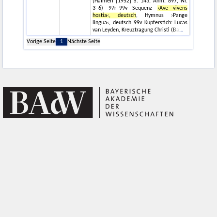
(Haimerl [1952] S. 143, Anm. 897, Nr.
3–6) 97r–99v Sequenz
›Ave vivens
hostia‹, deutsch
, Hymnus ›Pange
lingua‹, deutsch 99v Kupferstich: Lucas
van Leyden, Kreuztragung Christi (Ba
Vorige Seite
1
Nächste Seite