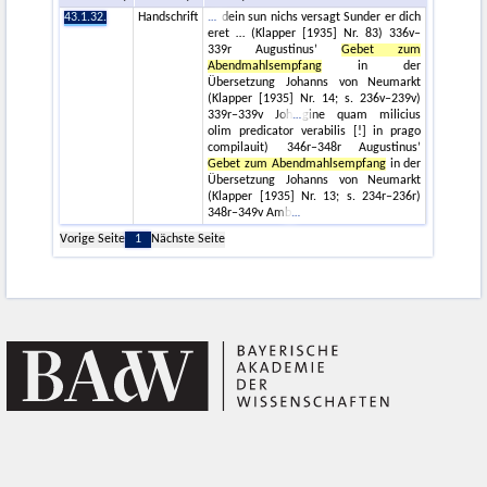
43.1.32.
Handschrift
dein sun nichs versagt Sunder er dich
eret … (Klapper [1935] Nr. 83) 336v–
339r Augustinus’
Gebet zum
Abendmahlsempfang
in der
Übersetzung Johanns von Neumarkt
(Klapper [1935] Nr. 14; s. 236v–239v)
339r–339v Joh
gine quam milicius
olim predicator verabilis [!] in prago
compilauit) 346r–348r Augustinus’
Gebet zum Abendmahlsempfang
in der
Übersetzung Johanns von Neumarkt
(Klapper [1935] Nr. 13; s. 234r–236r)
348r–349v Amb
Vorige Seite
1
Nächste Seite