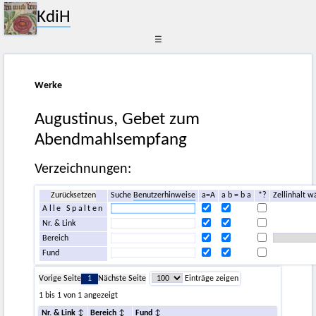
KdiH
☰
Werke
Augustinus, Gebet zum
Abendmahlsempfang
Verzeichnungen:
Zurücksetzen
Suche
Benutzerhinweise
a=A
a b = b a
*?
Zellinhalt w
Alle Spalten
Nr. & Link
Bereich
Fund
Vorige Seite
1
Nächste Seite
Einträge zeigen
1 bis 1 von 1 angezeigt
Nr. & Link
Bereich
Fund