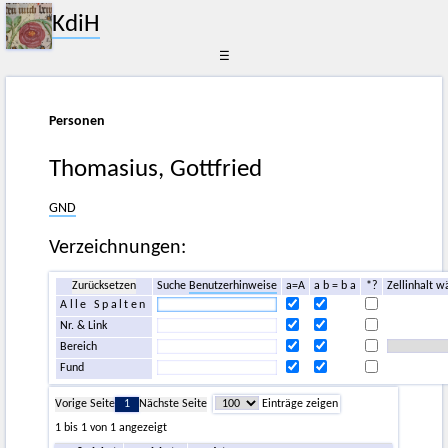
KdiH
☰
Personen
Thomasius, Gottfried
GND
Verzeichnungen:
Zurücksetzen
Suche
Benutzerhinweise
a=A
a b = b a
*?
Zellinhalt w
Alle Spalten
Nr. & Link
Bereich
Fund
Vorige Seite
1
Nächste Seite
Einträge zeigen
1 bis 1 von 1 angezeigt