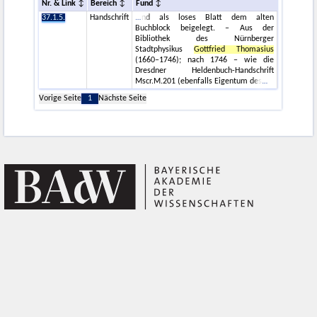
Nr. & Link
Bereich
Fund
37.1.5.
Handschrift
nd als loses Blatt dem alten
Buchblock beigelegt. – Aus der
Bibliothek des Nürnberger
Stadtphysikus
Gottfried Thomasius
(1660–1746); nach 1746 – wie die
Dresdner Heldenbuch-Handschrift
Mscr.M.201 (ebenfalls Eigentum des
Vorige Seite
1
Nächste Seite