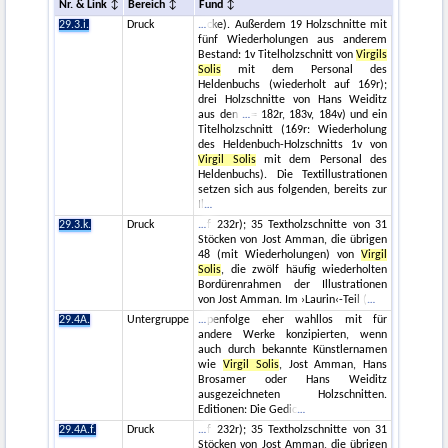
Nr. & Link
Bereich
Fund
29.3.i.
Druck
cke). Außerdem 19 Holzschnitte mit
fünf Wiederholungen aus anderem
Bestand: 1v Titelholzschnitt von
Virgils
Solis
mit dem Personal des
Heldenbuchs (wiederholt auf 169r);
drei Holzschnitte von Hans Weiditz
aus den
= 182r, 183v, 184v) und ein
Titelholzschnitt (169r: Wiederholung
des Heldenbuch-Holzschnitts 1v von
Virgil Solis
mit dem Personal des
Heldenbuchs). Die Textillustrationen
setzen sich aus folgenden, bereits zur
Il
29.3.k.
Druck
f 232r); 35 Textholzschnitte von 31
Stöcken von Jost Amman, die übrigen
48 (mit Wiederholungen) von
Virgil
Solis
, die zwölf häufig wiederholten
Bordürenrahmen der Illustrationen
von Jost Amman. Im ›Laurin‹-Teil (
29.4A.
Untergruppe
penfolge eher wahllos mit für
andere Werke konzipierten, wenn
auch durch bekannte Künstlernamen
wie
Virgil Solis
, Jost Amman, Hans
Brosamer oder Hans Weiditz
ausgezeichneten Holzschnitten.
Editionen: Die Gedic
29.4A.f.
Druck
f 232r); 35 Textholzschnitte von 31
Stöcken von Jost Amman, die übrigen