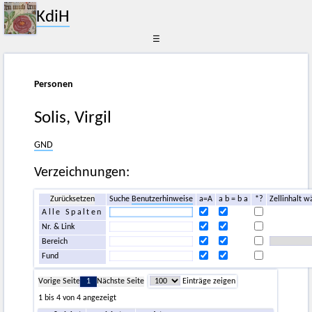
KdiH
☰
Personen
Solis, Virgil
GND
Verzeichnungen:
Zurücksetzen
Suche
Benutzerhinweise
a=A
a b = b a
*?
Zellinhalt w
Alle Spalten
Nr. & Link
Bereich
Fund
Vorige Seite
1
Nächste Seite
Einträge zeigen
1 bis 4 von 4 angezeigt