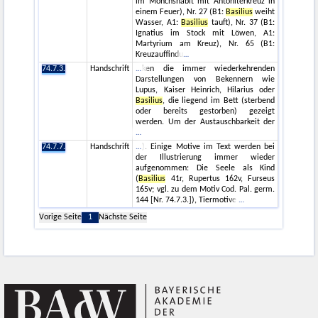
im Mönchshabit mit Antoniterkreuz in
einem Feuer), Nr. 27 (B1:
Basilius
weiht
Wasser, A1:
Basilius
tauft), Nr. 37 (B1:
Ignatius im Stock mit Löwen, A1:
Martyrium am Kreuz), Nr. 65 (B1:
Kreuzauffindu
74.7.3.
Handschrift
ken die immer wiederkehrenden
Darstellungen von Bekennern wie
Lupus, Kaiser Heinrich, Hilarius oder
Basilius
, die liegend im Bett (sterbend
oder bereits gestorben) gezeigt
werden. Um der Austauschbarkeit der
74.7.7.
Handschrift
). Einige Motive im Text werden bei
der Illustrierung immer wieder
aufgenommen: Die Seele als Kind
(
Basilius
41r, Rupertus 162v, Furseus
165v; vgl. zu dem Motiv Cod. Pal. germ.
144 [Nr. 74.7.3.]), Tiermotive
Vorige Seite
1
Nächste Seite