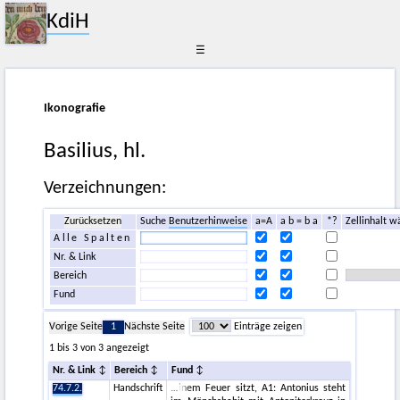
KdiH
☰
Ikonografie
Basilius, hl.
Verzeichnungen:
Zurücksetzen
Suche
Benutzerhinweise
a=A
a b = b a
*?
Zellinhalt w
Alle Spalten
Nr. & Link
Bereich
Fund
Vorige Seite
1
Nächste Seite
Einträge zeigen
1 bis 3 von 3 angezeigt
Nr. & Link
Bereich
Fund
74.7.2.
Handschrift
inem Feuer sitzt, A1: Antonius steht