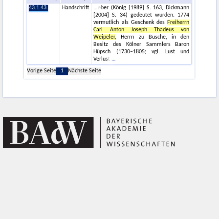
43.1.43.
Handschrift
eber (König [1989] S. 163, Dickmann
[2004] S. 34) gedeutet wurden. 1774
vermutlich als Geschenk des
Freiherrn
Carl Anton Joseph Thadeus von
Weipeler
, Herrn zu Busche, in den
Besitz des Kölner Sammlers Baron
Hüpsch (1730–1805; vgl. Lust und
Verlust
Vorige Seite
1
Nächste Seite