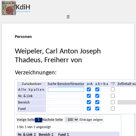
KdiH
☰
Personen
Weipeler, Carl Anton Joseph
Thadeus, Freiherr von
Verzeichnungen:
Zurücksetzen
Suche
Benutzerhinweise
a=A
a b = b a
*?
Zellinhalt w
Alle Spalten
Nr. & Link
Bereich
Fund
Vorige Seite
1
Nächste Seite
Einträge zeigen
1 bis 1 von 1 angezeigt
Nr. & Link
Bereich
Fund