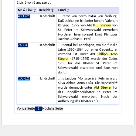
1 bis 3 von 3 angezeigt
Nr. & Link
Bereich
Fund
43.1.62.
Handschrift
Ererbt von herrn batar von freiburg.
Daß bekhenne ich beter bontin. Valentin
Klinger). 1772 von Abt
P. J. Steyrer
von
St. Peter im Schwarzwald erworben
(vorderer Innenspiegel Emit Philippus
Jacobus Abbas S. Petri
74.7.4.
Handschrift
nnental bei Kenzingen, wo sie für die
Jahre 1560–1564 auf einer Gedenktafel
vermerkt ist. Durch Abt
Philipp Jacob
Steyrer
(1715–1795) wurde der Codex
1753 für das Kloster St. Peter im
Schwarzwald erworben und kam von
dort
100.6.2.
Handschrift
us Jacobus Monasterii S. Petri in nigra
Silva Abbas. Anno 1764. Die Handschrift
wurde demnach unter
Abt Steyrer
für
das Benediktinerkloster St. Peter im
Schwarzwald erworben. Nach der
Aufhebung des Klosters 1806
Vorige Seite
1
Nächste Seite