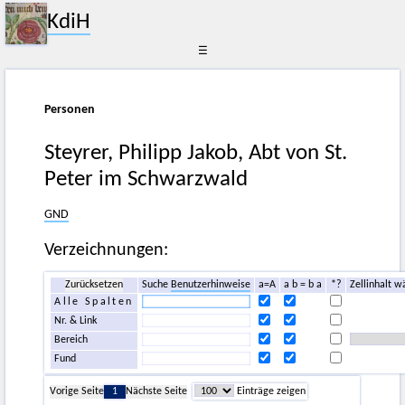
KdiH
☰
Personen
Steyrer, Philipp Jakob, Abt von St.
Peter im Schwarzwald
GND
Verzeichnungen:
Zurücksetzen
Suche
Benutzerhinweise
a=A
a b = b a
*?
Zellinhalt w
Alle Spalten
Nr. & Link
Bereich
Fund
Vorige Seite
1
Nächste Seite
Einträge zeigen