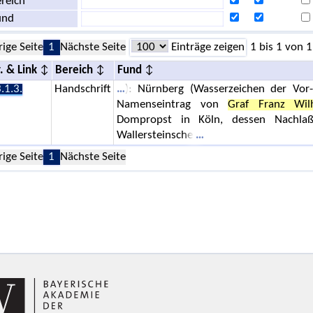
reich
und
rige Seite
1
Nächste Seite
Einträge zeigen
1 bis 1 von 1
. & Link
Bereich
Fund
.1.3.
Handschrift
): Nürnberg (Wasserzeichen der Vor- 
Namenseintrag von
Graf Franz Wil
Dompropst in Köln, dessen Nachlaß
Wallersteinsche
rige Seite
1
Nächste Seite