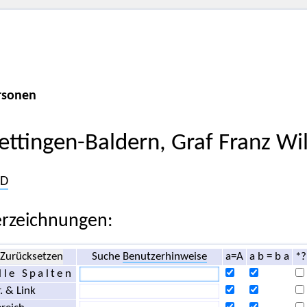
rsonen
ettingen-Baldern, Graf Franz Wi
D
rzeichnungen:
Zurücksetzen
Suche
Benutzerhinweise
a=A
a b = b a
*?
lle Spalten
. & Link