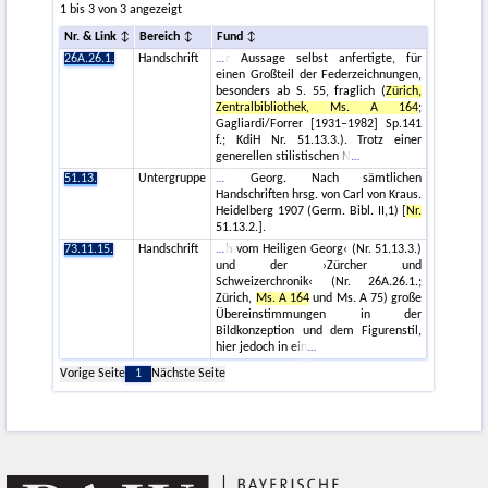
1 bis 3 von 3 angezeigt
Nr. & Link
Bereich
Fund
26A.26.1.
Handschrift
r Aussage selbst anfertigte, für
einen Großteil der Federzeichnungen,
besonders ab S. 55, fraglich (
Zürich,
Zentralbibliothek, Ms. A 164
;
Gagliardi/Forrer [1931–1982] Sp.141
f.; KdiH Nr. 51.13.3.). Trotz einer
generellen stilistischen N
51.13.
Untergruppe
Georg. Nach sämtlichen
Handschriften hrsg. von Carl von Kraus.
Heidelberg 1907 (Germ. Bibl. II,1) [
Nr.
51.13.2.].
73.11.15.
Handschrift
h vom Heiligen Georg‹ (Nr. 51.13.3.)
und der ›Zürcher und
Schweizerchronik‹ (Nr. 26A.26.1.;
Zürich,
Ms. A 164
und Ms. A 75) große
Übereinstimmungen in der
Bildkonzeption und dem Figurenstil,
hier jedoch in ein
Vorige Seite
1
Nächste Seite