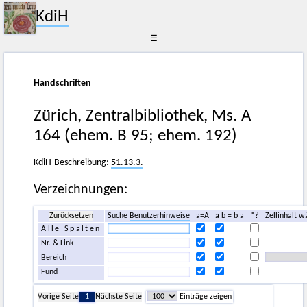
KdiH
☰
Handschriften
Zürich, Zentralbibliothek, Ms. A
164 (ehem. B 95; ehem. 192)
KdiH-Beschreibung:
51.13.3.
Verzeichnungen:
Zurücksetzen
Suche
Benutzerhinweise
a=A
a b = b a
*?
Zellinhalt w
Alle Spalten
Nr. & Link
Bereich
Fund
Vorige Seite
1
Nächste Seite
Einträge zeigen