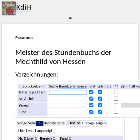
KdiH
☰
Personen
Meister des Stundenbuchs der
Mechthild von Hessen
Verzeichnungen:
Zurücksetzen
Suche
Benutzerhinweise
a=A
a b = b a
*?
Zellinhalt w
Alle Spalten
Nr. & Link
Bereich
Fund
Vorige Seite
1
Nächste Seite
Einträge zeigen
1 bis 1 von 1 angezeigt
Nr. & Link
Bereich
Fund