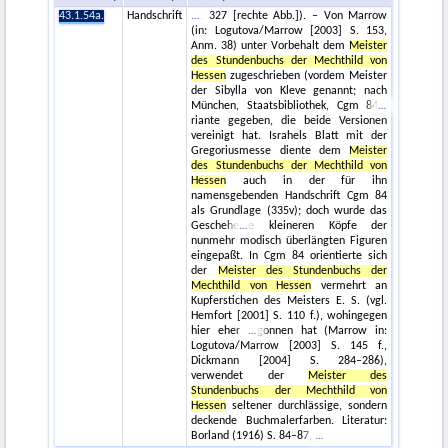
43.1.54a.
Handschrift
. 327 [rechte Abb.]). – Von Marrow
(in: Logutova/Marrow [2003] S. 153,
Anm. 38) unter Vorbehalt dem
Meister
des Stundenbuchs der Mechthild von
Hessen
zugeschrieben (vordem Meister
der Sibylla von Kleve genannt; nach
München, Staatsbibliothek, Cgm 84
riante gegeben, die beide Versionen
vereinigt hat. Israhels Blatt mit der
Gregoriusmesse diente dem
Meister
des Stundenbuchs der Mechthild von
Hessen
auch in der für ihn
namensgebenden Handschrift Cgm 84
als Grundlage (335v); doch wurde das
Geschehe
e kleineren Köpfe der
nunmehr modisch überlängten Figuren
eingepaßt. In Cgm 84 orientierte sich
der
Meister des Stundenbuchs der
Mechthild von Hessen
vermehrt an
Kupferstichen des Meisters E. S. (vgl.
Hemfort [2001] S. 110 f.), wohingegen
hier eher
gonnen hat (Marrow in:
Logutova/Marrow [2003] S. 145 f.,
Dickmann [2004] S. 284–286),
verwendet der
Meister des
Stundenbuchs der Mechthild von
Hessen
seltener durchlässige, sondern
deckende Buchmalerfarben. Literatur:
Borland (1916) S. 84–87,