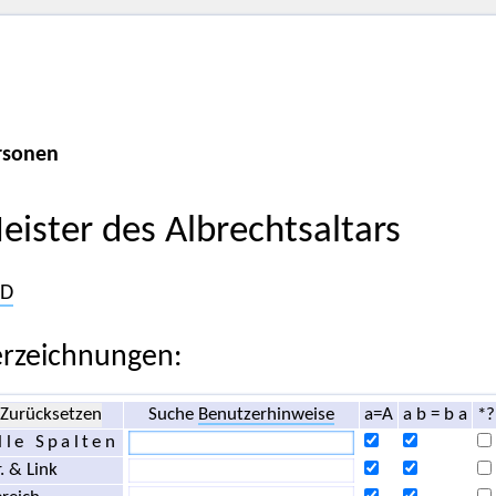
rsonen
eister des Albrechtsaltars
D
rzeichnungen:
Zurücksetzen
Suche
Benutzerhinweise
a=A
a b = b a
*?
lle Spalten
. & Link