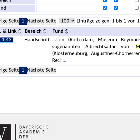
reich
und
rige Seite
1
Nächste Seite
Einträge zeigen
1 bis 1 von 1
. & Link
Bereich
Fund
.1.43.
Handschrift
hon (Rotterdam, Museum Boymans-
sogenannten Albrechtsaltar vom
M
(Klosterneuburg, Augustiner-Chorherrens
Rech
rige Seite
1
Nächste Seite