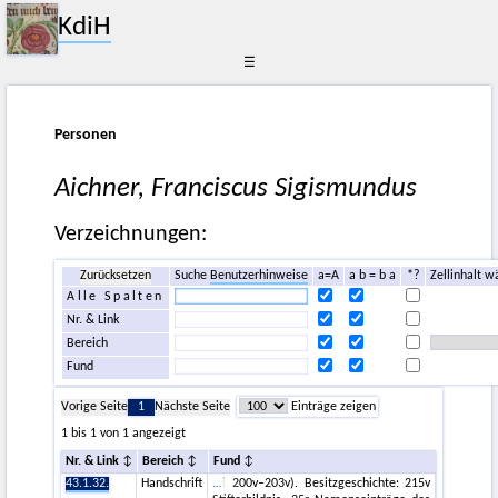
KdiH
☰
Personen
Aichner, Franciscus Sigismundus
Verzeichnungen:
Zurücksetzen
Suche
Benutzerhinweise
a=A
a b = b a
*?
Zellinhalt w
Alle Spalten
Nr. & Link
Bereich
Fund
Vorige Seite
1
Nächste Seite
Einträge zeigen
1 bis 1 von 1 angezeigt
Nr. & Link
Bereich
Fund
43.1.32.
Handschrift
i 200v–203v). Besitzgeschichte: 215v