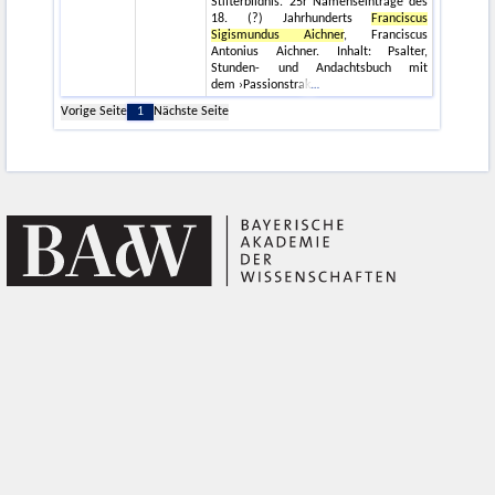
Stifterbildnis. 25r Namenseinträge des
18. (?) Jahrhunderts
Franciscus
Sigismundus Aichner
, Franciscus
Antonius Aichner. Inhalt: Psalter,
Stunden- und Andachtsbuch mit
dem ›Passionstrak
Vorige Seite
1
Nächste Seite