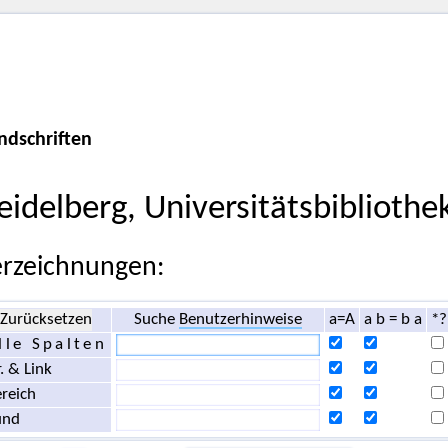
ndschriften
eidelberg, Universitätsbibliothe
rzeichnungen:
Zurücksetzen
Suche
Benutzerhinweise
a=A
a b = b a
*?
lle Spalten
. & Link
reich
und