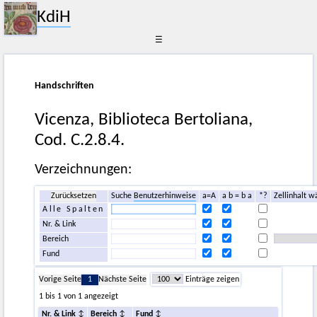
KdiH
☰
Handschriften
Vicenza, Biblioteca Bertoliana,
Cod. C.2.8.4.
Verzeichnungen:
Zurücksetzen
Suche
Benutzerhinweise
a=A
a b = b a
*?
Zellinhalt w
Alle Spalten
Nr. & Link
Bereich
Fund
Vorige Seite
1
Nächste Seite
Einträge zeigen
1 bis 1 von 1 angezeigt
Nr. & Link
Bereich
Fund