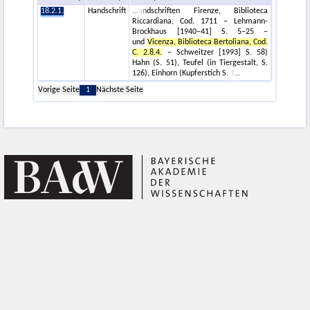
18.2.1.
Handschrift
andschriften Firenze, Biblioteca
Riccardiana, Cod. 1711 – Lehmann-
Brockhaus [1940–41] S. 5–25 –
und
Vicenza, Biblioteca Bertoliana, Cod.
C. 2.8.4.
– Schweitzer [1993] S. 58)
Hahn (S. 51), Teufel (in Tiergestalt, S.
126), Einhorn (Kupferstich S. 1
Vorige Seite
1
Nächste Seite