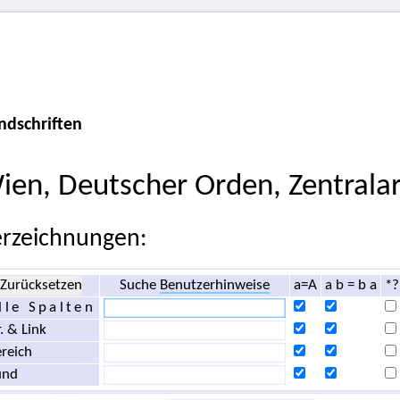
ndschriften
ien, Deutscher Orden, Zentralar
rzeichnungen:
Zurücksetzen
Suche
Benutzerhinweise
a=A
a b = b a
*?
lle Spalten
. & Link
reich
und