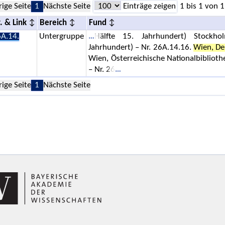
rige Seite
1
Nächste Seite
Einträge zeigen
1 bis 1 von 1
. & Link
Bereich
Fund
A.14.
Untergruppe
Hälfte 15. Jahrhundert) Stockho
Jahrhundert) – Nr. 26A.14.16.
Wien, De
Wien, Österreichische Nationalbiblioth
– Nr. 26
rige Seite
1
Nächste Seite