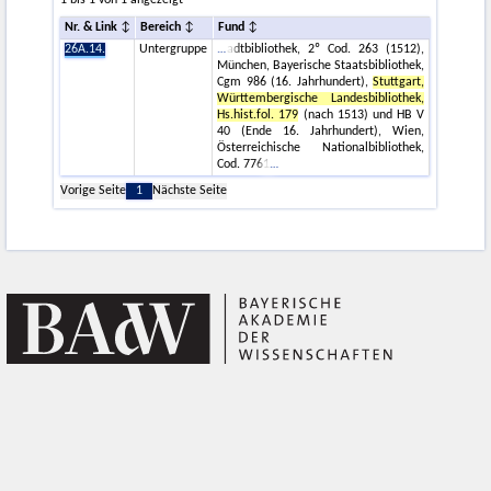
1 bis 1 von 1 angezeigt
Nr. & Link
Bereich
Fund
26A.14.
Untergruppe
adtbibliothek, 2º Cod. 263 (1512),
München, Bayerische Staatsbibliothek,
Cgm 986 (16. Jahrhundert),
Stuttgart,
Württembergische Landesbibliothek,
Hs.hist.fol. 179
(nach 1513) und HB V
40 (Ende 16. Jahrhundert), Wien,
Österreichische Nationalbibliothek,
Cod. 7761
Vorige Seite
1
Nächste Seite