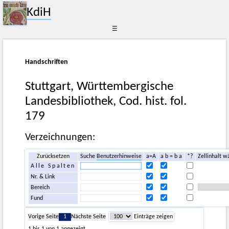
KdiH
☰
Handschriften
Stuttgart, Württembergische
Landesbibliothek, Cod. hist. fol.
179
Verzeichnungen:
Zurücksetzen
Suche
Benutzerhinweise
a=A
a b = b a
*?
Zellinhalt w
Alle Spalten
Nr. & Link
Bereich
Fund
Vorige Seite
1
Nächste Seite
Einträge zeigen