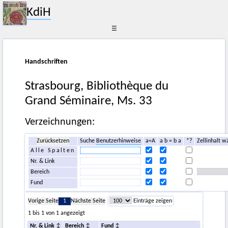
KdiH
☰
Handschriften
Strasbourg, Bibliothèque du
Grand Séminaire, Ms. 33
Verzeichnungen:
Zurücksetzen
Suche
Benutzerhinweise
a=A
a b = b a
*?
Zellinhalt w
Alle Spalten
Nr. & Link
Bereich
Fund
Vorige Seite
1
Nächste Seite
Einträge zeigen
1 bis 1 von 1 angezeigt
Nr. & Link
Bereich
Fund