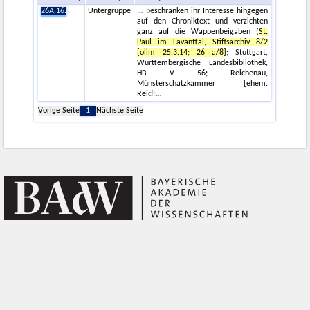
26A.16.
Untergruppe
beschränken ihr Interesse hingegen
auf den Chroniktext und verzichten
ganz auf die Wappenbeigaben (
St.
Paul im Lavanttal, Stiftsarchiv 8/2
[olim 25.3.14; 26 a/8]
; Stuttgart,
Württembergische Landesbibliothek,
HB V 56; Reichenau,
Münsterschatzkammer [ehem.
Reich
Vorige Seite
1
Nächste Seite