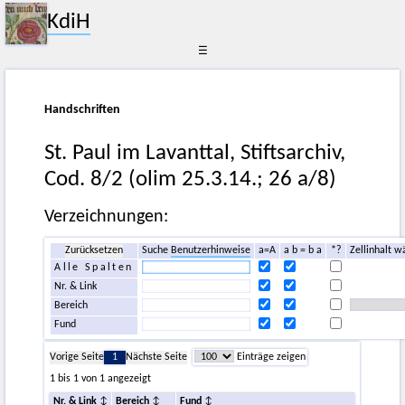
KdiH
☰
Handschriften
St. Paul im Lavanttal, Stiftsarchiv,
Cod. 8/2 (olim 25.3.14.; 26 a/8)
Verzeichnungen:
Zurücksetzen
Suche
Benutzerhinweise
a=A
a b = b a
*?
Zellinhalt w
Alle Spalten
Nr. & Link
Bereich
Fund
Vorige Seite
1
Nächste Seite
Einträge zeigen
1 bis 1 von 1 angezeigt
Nr. & Link
Bereich
Fund