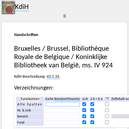
KdiH
☰
Handschriften
Bruxelles / Brussel, Bibliothèque
Royale de Belgique / Koninklijke
Bibliotheek van België, ms. IV 924
KdiH-Beschreibung:
43.1.33.
Verzeichnungen:
Zurücksetzen
Suche
Benutzerhinweise
a=A
a b = b a
*?
Zellinhalt w
Alle Spalten
Nr. & Link
Bereich
Fund