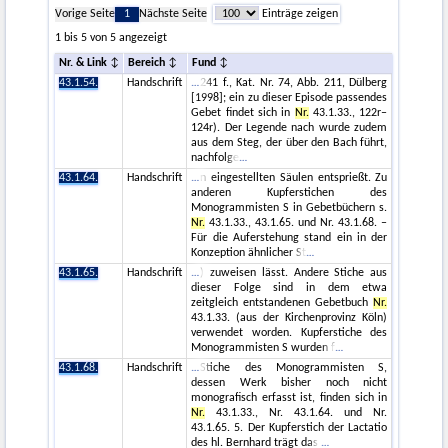
Vorige Seite
1
Nächste Seite
Einträge zeigen
1 bis 5 von 5 angezeigt
Nr. & Link
Bereich
Fund
43.1.54.
Handschrift
241 f., Kat. Nr. 74, Abb. 211, Dülberg
[1998]; ein zu dieser Episode passendes
Gebet findet sich in
Nr.
43.1.33., 122r–
124r). Der Legende nach wurde zudem
aus dem Steg, der über den Bach führt,
nachfolge
43.1.64.
Handschrift
n eingestellten Säulen entsprießt. Zu
anderen Kupferstichen des
Monogrammisten S in Gebetbüchern s.
Nr.
43.1.33., 43.1.65. und Nr. 43.1.68. –
Für die Auferstehung stand ein in der
Konzeption ähnlicher St
43.1.65.
Handschrift
) zuweisen lässt. Andere Stiche aus
dieser Folge sind in dem etwa
zeitgleich entstandenen Gebetbuch
Nr.
43.1.33. (aus der Kirchenprovinz Köln)
verwendet worden. Kupferstiche des
Monogrammisten S wurden f
43.1.68.
Handschrift
Stiche des Monogrammisten S,
dessen Werk bisher noch nicht
monografisch erfasst ist, finden sich in
Nr.
43.1.33., Nr. 43.1.64. und Nr.
43.1.65. 5. Der Kupferstich der Lactatio
des hl. Bernhard trägt das