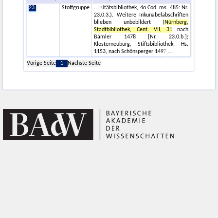
23.
Stoffgruppe
rsitätsbibliothek, 4o Cod. ms. 485: Nr.
23.0.3.). Weitere Inkunabelabschriften
blieben unbebildert (
Nürnberg,
Stadtbibliothek, Cent. VII, 31
nach
Bämler 1478 [Nr. 23.0.b.];
Klosterneuburg, Stiftsbibliothek, Hs.
1153, nach Schönsperger 1497
Vorige Seite
1
Nächste Seite