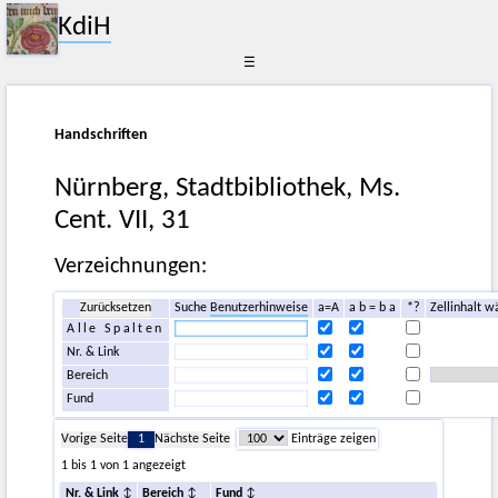
KdiH
☰
Handschriften
Nürnberg, Stadtbibliothek, Ms.
Cent. VII, 31
Verzeichnungen:
Zurücksetzen
Suche
Benutzerhinweise
a=A
a b = b a
*?
Zellinhalt w
Alle Spalten
Nr. & Link
Bereich
Fund
Vorige Seite
1
Nächste Seite
Einträge zeigen
1 bis 1 von 1 angezeigt
Nr. & Link
Bereich
Fund