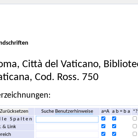
ndschriften
oma, Città del Vaticano, Bibliot
aticana, Cod. Ross. 750
rzeichnungen:
Zurücksetzen
Suche
Benutzerhinweise
a=A
a b = b a
*?
lle Spalten
. & Link
reich