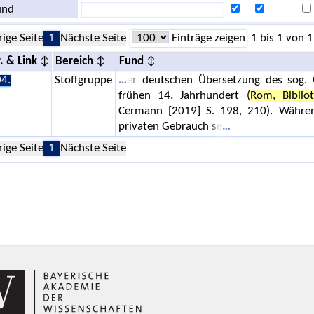
und
rige Seite
1
Nächste Seite
Einträge zeigen
1 bis 1 von 1
. & Link
Bereich
Fund
4.
Stoffgruppe
er deutschen Übersetzung des sog. 
frühen 14. Jahrhundert (
Rom, Biblio
Cermann [2019] S. 198, 210). Während
privaten Gebrauch se
rige Seite
1
Nächste Seite