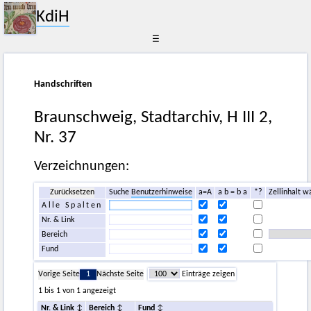
KdiH
☰
Handschriften
Braunschweig, Stadtarchiv, H III 2,
Nr. 37
Verzeichnungen:
Zurücksetzen
Suche
Benutzerhinweise
a=A
a b = b a
*?
Zellinhalt w
Alle Spalten
Nr. & Link
Bereich
Fund
Vorige Seite
1
Nächste Seite
Einträge zeigen
1 bis 1 von 1 angezeigt
Nr. & Link
Bereich
Fund