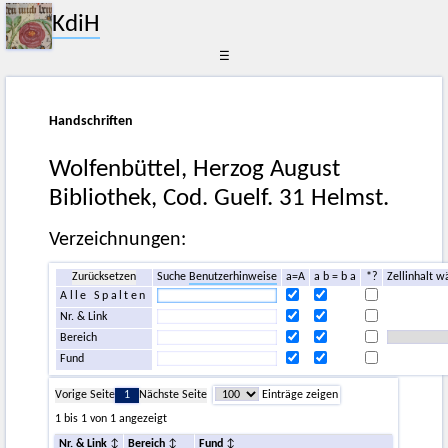
KdiH
☰
Handschriften
Wolfenbüttel, Herzog August
Bibliothek, Cod. Guelf. 31 Helmst.
Verzeichnungen:
Zurücksetzen
Suche
Benutzerhinweise
a=A
a b = b a
*?
Zellinhalt w
Alle Spalten
Nr. & Link
Bereich
Fund
Vorige Seite
1
Nächste Seite
Einträge zeigen
1 bis 1 von 1 angezeigt
Nr. & Link
Bereich
Fund