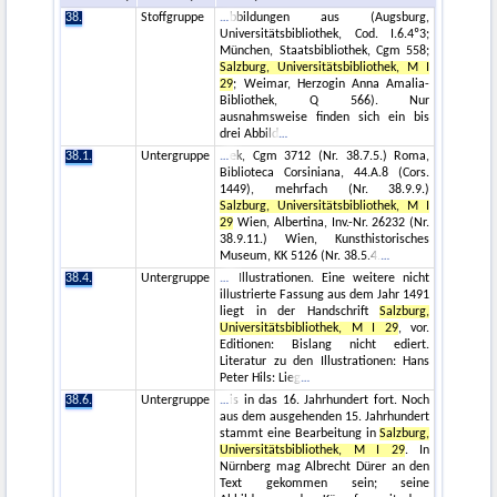
38.
Stoffgruppe
bbildungen aus (Augsburg,
Universitätsbibliothek, Cod. I.6.4º3;
München, Staatsbibliothek, Cgm 558;
Salzburg, Universitätsbibliothek, M I
29
; Weimar, Herzogin Anna Amalia-
Bibliothek, Q 566). Nur
ausnahmsweise finden sich ein bis
drei Abbild
38.1.
Untergruppe
ek, Cgm 3712 (Nr. 38.7.5.) Roma,
Biblioteca Corsiniana, 44.A.8 (Cors.
1449), mehrfach (Nr. 38.9.9.)
Salzburg, Universitätsbibliothek, M I
29
Wien, Albertina, Inv.-Nr. 26232 (Nr.
38.9.11.) Wien, Kunsthistorisches
Museum, KK 5126 (Nr. 38.5.4.
38.4.
Untergruppe
Illustrationen. Eine weitere nicht
illustrierte Fassung aus dem Jahr 1491
liegt in der Handschrift
Salzburg,
Universitätsbibliothek, M I 29
, vor.
Editionen: Bislang nicht ediert.
Literatur zu den Illustrationen: Hans
Peter Hils: Lieg
38.6.
Untergruppe
is in das 16. Jahrhundert fort. Noch
aus dem ausgehenden 15. Jahrhundert
stammt eine Bearbeitung in
Salzburg,
Universitätsbibliothek, M I 29
. In
Nürnberg mag Albrecht Dürer an den
Text gekommen sein; seine