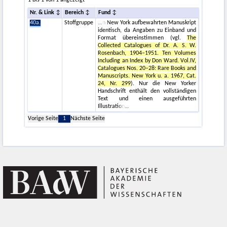
1 bis 1 von 1 angezeigt
Nr. & Link
Bereich
Fund
40a.
Stoffgruppe
n New York aufbewahrten Manuskript
identisch, da Angaben zu Einband und
Format übereinstimmen (vgl.
The
Collected Catalogues of Dr. A. S. W.
Rosenbach, 1904–1951. Ten Volumes
Including an Index by Don Ward. Vol.IV,
Catalogues Nos. 20–28: Rare Books and
Manuscripts. New York u. a. 1967, Cat.
24, Nr. 299
). Nur die New Yorker
Handschrift enthält den vollständigen
Text und einen ausgeführten
Illustration
Vorige Seite
1
Nächste Seite