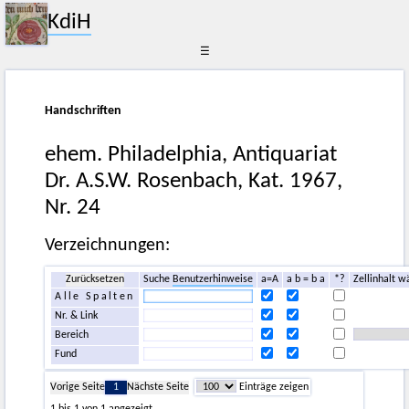
KdiH
☰
Handschriften
ehem. Philadelphia, Antiquariat
Dr. A.S.W. Rosenbach, Kat. 1967,
Nr. 24
Verzeichnungen:
Zurücksetzen
Suche
Benutzerhinweise
a=A
a b = b a
*?
Zellinhalt w
Alle Spalten
Nr. & Link
Bereich
Fund
Vorige Seite
1
Nächste Seite
Einträge zeigen