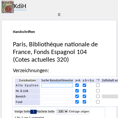
KdiH
☰
Handschriften
Paris, Bibliothèque nationale de
France, Fonds Espagnol 104
(Cotes actuelles 320)
Verzeichnungen:
Zurücksetzen
Suche
Benutzerhinweise
a=A
a b = b a
*?
Zellinhalt w
Alle Spalten
Nr. & Link
Bereich
Fund
Vorige Seite
1
Nächste Seite
Einträge zeigen