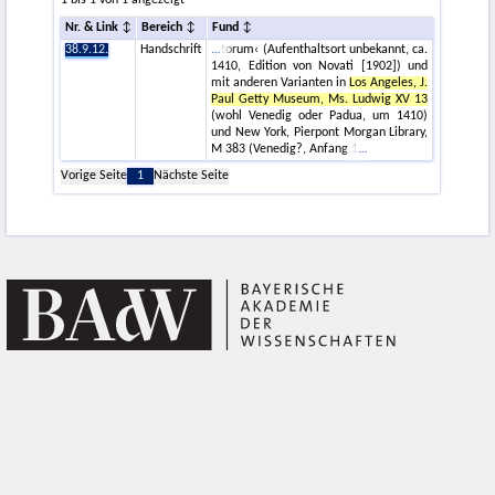
1 bis 1 von 1 angezeigt
Nr. & Link
Bereich
Fund
38.9.12.
Handschrift
torum‹ (Aufenthaltsort unbekannt, ca.
1410, Edition von Novati [1902]) und
mit anderen Varianten in
Los Angeles, J.
Paul Getty Museum, Ms. Ludwig XV 13
(wohl Venedig oder Padua, um 1410)
und New York, Pierpont Morgan Library,
M 383 (Venedig?, Anfang 1
Vorige Seite
1
Nächste Seite