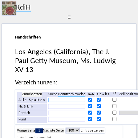
KdiH
☰
Handschriften
Los Angeles (California), The J.
Paul Getty Museum, Ms. Ludwig
XV 13
Verzeichnungen:
Zurücksetzen
Suche
Benutzerhinweise
a=A
a b = b a
*?
Zellinhalt w
Alle Spalten
Nr. & Link
Bereich
Fund
Vorige Seite
1
Nächste Seite
Einträge zeigen