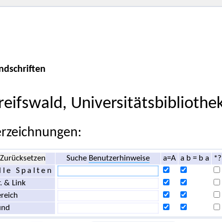
ndschriften
reifswald, Universitätsbibliothe
rzeichnungen:
Zurücksetzen
Suche
Benutzerhinweise
a=A
a b = b a
*?
lle Spalten
. & Link
reich
und