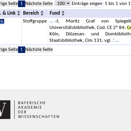
rige Seite
1
Nächste Seite
Einträge zeigen
1 bis 1 von 1
. & Link
Bereich
Fund
a.
Stoffgruppe
nd, Moritz Graf von Spiegel
Universitätsbibliothek, Cod. CE 2º 84;
G
Köln, Diözesan- und Dombibliot
Staatsbibliothek, Clm 131; vgl. D
rige Seite
1
Nächste Seite