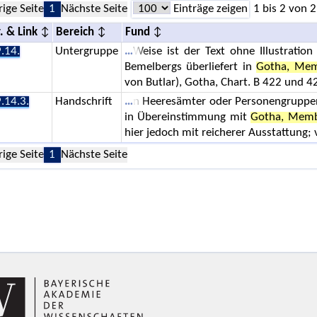
rige Seite
1
Nächste Seite
Einträge zeigen
1 bis 2 von 2
. & Link
Bereich
Fund
.14.
Untergruppe
Weise ist der Text ohne Illustrat
Bemelbergs überliefert in
Gotha, Mem
von Butlar), Gotha, Chart. B 422 und
.14.3.
Handschrift
n Heeresämter oder Personengruppen
in Übereinstimmung mit
Gotha, Memb
hier jedoch mit reicherer Ausstattung;
rige Seite
1
Nächste Seite