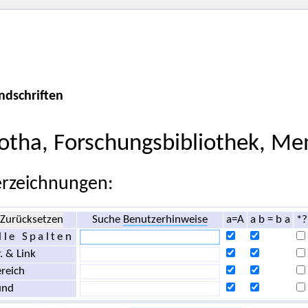
ndschriften
otha, Forschungsbibliothek, Me
rzeichnungen:
Zurücksetzen
Suche
Benutzerhinweise
a=A
a b = b a
*?
lle Spalten
. & Link
reich
und