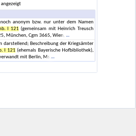
 angezeigt
ion noch anonym bzw. nur unter dem Namen
b. I 121
(gemeinsam mit Heinrich Treusch
 425, München, Cgm 3665, Wien,
 darstellend; Beschreibung der Kriegsämter
. I 121
(ehemals Bayerische Hofbibliothek),
 verwandt mit Berlin, Ms.