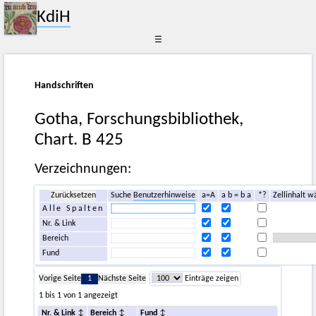
KdiH
☰
Handschriften
Gotha, Forschungsbibliothek,
Chart. B 425
Verzeichnungen:
Zurücksetzen
Suche
Benutzerhinweise
a=A
a b = b a
*?
Zellinhalt w
Alle Spalten
Nr. & Link
Bereich
Fund
Vorige Seite
1
Nächste Seite
Einträge zeigen
1 bis 1 von 1 angezeigt
Nr. & Link
Bereich
Fund