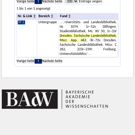
Vorige Seite
1
Nächste Seite
Einträge zeigen
1 bis 1 von 1 angezeigt
Nr. & Link
Bereich
Fund
39.2.
Untergruppe
Universitäts- und Landesbibliothek,
Hs 1074, 1r–52v Dillingen,
Studienbibliothek, Ms. XV 50, 1r–33r
Dresden, Sächsische Landesbibliothek,
Mscr. App. 463
, 8r–72v Dresden,
Sächsische Landesbibliothek, Mscr. C
262, 223r–239r Freiburg,
Universitätsbiblioth
Vorige Seite
1
Nächste Seite