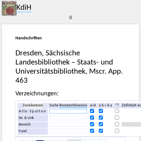
KdiH
☰
Handschriften
Dresden, Sächsische
Landesbibliothek – Staats- und
Universitätsbibliothek, Mscr. App.
463
Verzeichnungen:
Zurücksetzen
Suche
Benutzerhinweise
a=A
a b = b a
*?
Zellinhalt w
Alle Spalten
Nr. & Link
Bereich
Fund