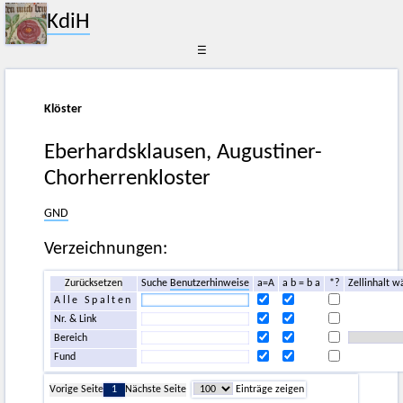
KdiH
☰
Klöster
Eberhardsklausen, Augustiner-
Chorherrenkloster
GND
Verzeichnungen:
Zurücksetzen
Suche
Benutzerhinweise
a=A
a b = b a
*?
Zellinhalt w
Alle Spalten
Nr. & Link
Bereich
Fund
Vorige Seite
1
Nächste Seite
Einträge zeigen