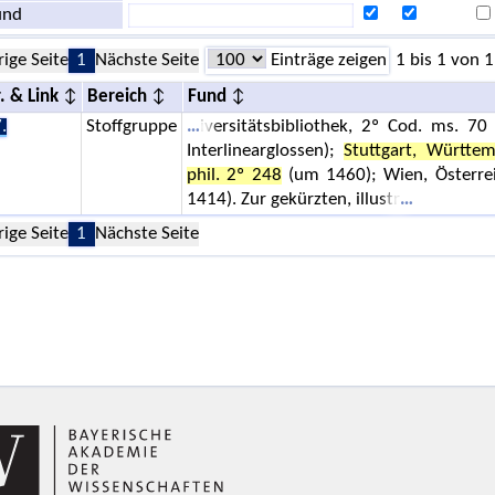
und
rige Seite
1
Nächste Seite
Einträge zeigen
1 bis 1 von 1
. & Link
Bereich
Fund
.
Stoffgruppe
iversitätsbibliothek, 2º Cod. ms. 70
Interlinearglossen);
Stuttgart, Württem
phil. 2º 248
(um 1460); Wien, Österreic
1414). Zur gekürzten, illustr
rige Seite
1
Nächste Seite