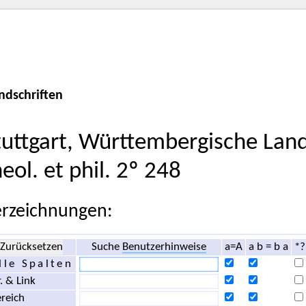
ndschriften
tuttgart, Württembergische Land
heol. et phil. 2º 248
rzeichnungen:
Zurücksetzen
Suche
Benutzerhinweise
a=A
a b = b a
*?
lle Spalten
. & Link
reich