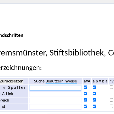
ndschriften
remsmünster, Stiftsbibliothek, 
rzeichnungen:
Zurücksetzen
Suche
Benutzerhinweise
a=A
a b = b a
*?
lle Spalten
. & Link
reich
und