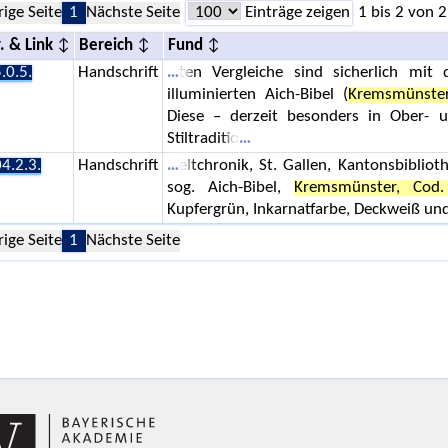
rige Seite
1
Nächste Seite
Einträge zeigen
1 bis 2 von 2
. & Link
Bereich
Fund
.0.5.
Handschrift
ten Vergleiche sind sicherlich mit
illuminierten Aich-Bibel (
Kremsmünster,
Diese – derzeit besonders in Ober- u
Stiltraditio
4.2.3.
Handschrift
eltchronik, St. Gallen, Kantonsbibliot
sog. Aich-Bibel,
Kremsmünster, Cod
Kupfergrün, Inkarnatfarbe, Deckweiß und
rige Seite
1
Nächste Seite