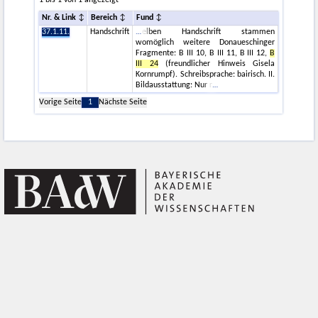
1 bis 1 von 1 angezeigt
Nr. & Link
Bereich
Fund
37.1.11.
Handschrift
elben Handschrift stammen
womöglich weitere Donaueschinger
Fragmente: B III 10, B III 11, B III 12,
B
III 24
(freundlicher Hinweis Gisela
Kornrumpf). Schreibsprache: bairisch. II.
Bildausstattung: Nur r
Vorige Seite
1
Nächste Seite