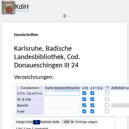
KdiH
☰
Handschriften
Karlsruhe, Badische
Landesbibliothek, Cod.
Donaueschingen III 24
Verzeichnungen:
Zurücksetzen
Suche
Benutzerhinweise
a=A
a b = b a
*?
Zellinhalt w
Alle Spalten
Nr. & Link
Bereich
Fund
Vorige Seite
1
Nächste Seite
Einträge zeigen