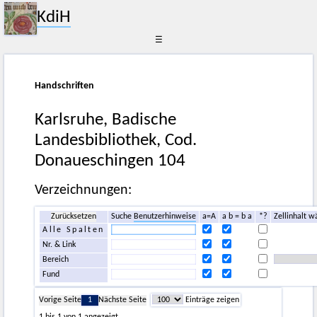
KdiH
☰
Handschriften
Karlsruhe, Badische
Landesbibliothek, Cod.
Donaueschingen 104
Verzeichnungen:
Zurücksetzen
Suche
Benutzerhinweise
a=A
a b = b a
*?
Zellinhalt w
Alle Spalten
Nr. & Link
Bereich
Fund
Vorige Seite
1
Nächste Seite
Einträge zeigen