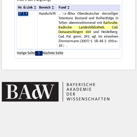
1 bis 1 von 1 angezeigt
Nr. & Link
Bereich
Fund
37.1.9.
Handschrift
9ra–80va Oberdeutscher vierzeiliger
Totentanz Bestand und Reihenfolge in
Teilen übereinstimmend mit
Karlsruhe,
Badische Landesbibliothek, Cod.
Donaueschingen 104
und Heidelberg,
Cod. Pal. germ. 341; vgl. im einzelnen
Zimmermann (2007) S. 58–66 3. 105ra–
161v
Vorige Seite
1
Nächste Seite