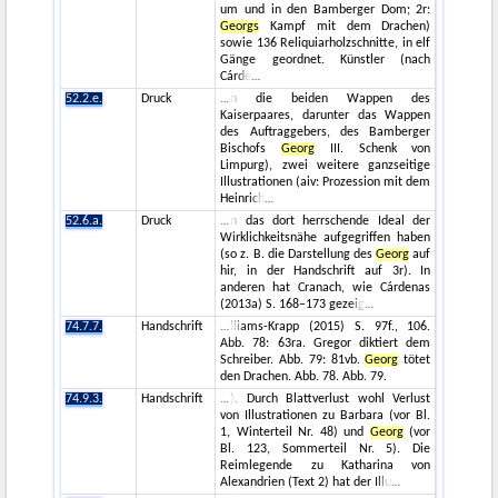
um und in den Bamberger Dom; 2r:
Georgs
Kampf mit dem Drachen)
sowie 136 Reliquiarholzschnitte, in elf
Gänge geordnet. Künstler (nach
Cárde
52.2.e.
Druck
n die beiden Wappen des
Kaiserpaares, darunter das Wappen
des Auftraggebers, des Bamberger
Bischofs
Georg
III. Schenk von
Limpurg), zwei weitere ganzseitige
Illustrationen (aiv: Prozession mit dem
Heinrich
52.6.a.
Druck
n das dort herrschende Ideal der
Wirklichkeitsnähe aufgegriffen haben
(so z. B. die Darstellung des
Georg
auf
hir, in der Handschrift auf 3r). In
anderen hat Cranach, wie Cárdenas
(2013a) S. 168–173 gezeig
74.7.7.
Handschrift
lliams-Krapp (2015) S. 97f., 106.
Abb. 78: 63ra. Gregor diktiert dem
Schreiber. Abb. 79: 81vb.
Georg
tötet
den Drachen. Abb. 78. Abb. 79.
74.9.3.
Handschrift
). Durch Blattverlust wohl Verlust
von Illustrationen zu Barbara (vor Bl.
1, Winterteil Nr. 48) und
Georg
(vor
Bl. 123, Sommerteil Nr. 5). Die
Reimlegende zu Katharina von
Alexandrien (Text 2) hat der Illu