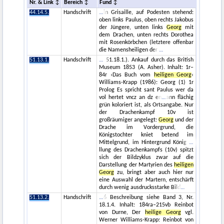
Nr. & Link
Bereich
Fund
44.14.5.
Handschrift
in Grisaille, auf Podesten stehend:
oben links Paulus, oben rechts Jakobus
der Jüngere, unten links
Georg
mit
dem Drachen, unten rechts Dorothea
mit Rosenkörbchen (letztere offenbar
die Namensheiligen der
51.13.1.
Handschrift
51.18.1.). Ankauf durch das British
Museum 1853 (A. Asher). Inhalt: 1r–
84r ›Das Buch vom
heiligen Georg
‹
Williams-Krapp (1986): Georg (1) 1r
Prolog Es spricht sant Paulus wer da
vol hertet vncz an dz en
ann flächig
grün koloriert ist, als Ortsangabe. Nur
der Drachenkampf 10v ist
großräumiger angelegt:
Georg
und der
Drache im Vordergrund, die
Königstochter kniet betend im
Mittelgrund, im Hintergrund König
llung des Drachenkampfs (10v) spitzt
sich der Bildzyklus zwar auf die
Darstellung der Martyrien des
heiligen
Georg
zu, bringt aber auch hier nur
eine Auswahl der Martern, entschärft
durch wenig ausdrucksstarke Bild
51.13.2.
Handschrift
6 Beschreibung siehe Band 3, Nr.
18.1.4. Inhalt: 184ra–215vb Reinbot
von Durne, Der
heilige Georg
vgl.
Werner Williams-Krapp: Reinbot von