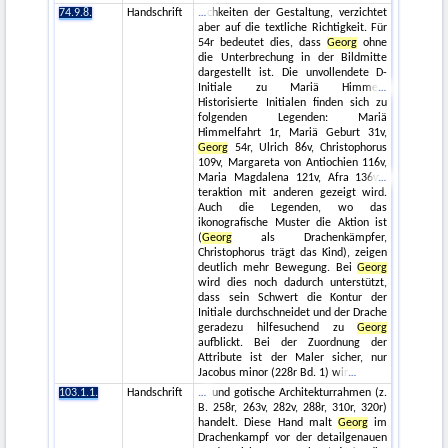
74.9.8.
Handschrift
chkeiten der Gestaltung, verzichtet
aber auf die textliche Richtigkeit. Für
54r bedeutet dies, dass
Georg
ohne
die Unterbrechung in der Bildmitte
dargestellt ist. Die unvollendete D-
Initiale zu Mariä Himme
Historisierte Initialen finden sich zu
folgenden Legenden: Mariä
Himmelfahrt 1r, Mariä Geburt 31v,
Georg
54r, Ulrich 86v, Christophorus
109v, Margareta von Antiochien 116v,
Maria Magdalena 121v, Afra 136v
teraktion mit anderen gezeigt wird.
Auch die Legenden, wo das
ikonografische Muster die Aktion ist
(
Georg
als Drachenkämpfer,
Christophorus trägt das Kind), zeigen
deutlich mehr Bewegung. Bei
Georg
wird dies noch dadurch unterstützt,
dass sein Schwert die Kontur der
Initiale durchschneidet und der Drache
geradezu hilfesuchend zu
Georg
aufblickt. Bei der Zuordnung der
Attribute ist der Maler sicher, nur
Jacobus minor (228r Bd. 1) wir
103.1.1.
Handschrift
und gotische Architekturrahmen (z.
B. 258r, 263v, 282v, 288r, 310r, 320r)
handelt. Diese Hand malt
Georg
im
Drachenkampf vor der detailgenauen