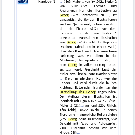
74.9.5.
Handschrift
216): Maler 1 von 8v–202v, Maler 2
von 210r–339v. Format und
Anordnung: Nur die Illustration zu
Georg
(76v, Sommerteil Nr. 5) ist
ganzseitig, die übrigen Illustrationen
sind im Querformat, nehmen in de
eht, die Figuren säßen vor dem
Rahmen. Bei der von Maler 1
angelegten ganzseitigen Illustration
von
Georg
(76v) reicht der Kopf des
Drachens (ähnelt mehr einem Wolf)
über den Rand. Auch hier eine feine
Lavierung, was vor allem in der
Musterung des Apfelschimmels, auf
dem
Georg
in voller Rüstung reitet,
sichtbar wird. Geschickt lässt der
Maler zwei breite, rote Bänder hinter
Kleid in gleichem Rot wie die
Bänder und wird durch die in ihre
Richtung flatternden Bänder an die
Darstellung des Georg
angebunden.
Der Aufbau dieser Illustration ist
identisch mit Cgm 6 (Nr. 74.7.7., 81v).
Maler 2 (210
ssus und 226v Ulrich,
Afra fehlt), sowie solche, in denen
Tiere eine maßgebliche Rolle spielen
(76v
Georg
beim Drachenkampf, 99v
Oswald mit Rabe und Reichsapfel,
210r Eustachius betend vor dem
Hirsch, 215r