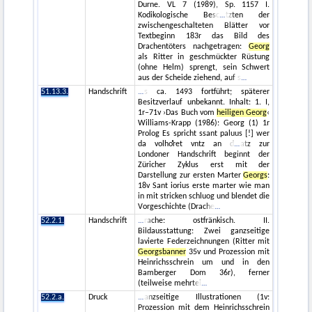
Durne. VL 7 (1989), Sp. 1157 I.
Kodikologische Besc
tzten der
zwischengeschalteten Blätter vor
Textbeginn 183r das Bild des
Drachentöters nachgetragen:
Georg
als Ritter in geschmückter Rüstung
(ohne Helm) sprengt, sein Schwert
aus der Scheide ziehend, auf s
51.13.3.
Handschrift
s ca. 1493 fortführt; späterer
Besitzverlauf unbekannt. Inhalt: 1. I,
1r–71v ›Das Buch vom
heiligen Georg
‹
Williams-Krapp (1986): Georg (1) 1r
Prolog Es spricht ssant paluus [!] wer
da volhoͤret vntz an d
atz zur
Londoner Handschrift beginnt der
Züricher Zyklus erst mit der
Darstellung zur ersten Marter
Georgs
:
18v Sant iorius erste marter wie man
in mit stricken schluog und blendet die
Vorgeschichte (Drache
52.2.1.
Handschrift
rache: ostfränkisch. II.
Bildausstattung: Zwei ganzseitige
lavierte Federzeichnungen (Ritter mit
Georgsbanner
35v und Prozession mit
Heinrichsschrein um und in den
Bamberger Dom 36r), ferner
(teilweise mehrtei
52.2.a.
Druck
anzseitige Illustrationen (1v:
Prozession mit dem Heinrichsschrein