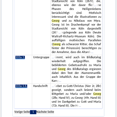
Stadtansicht von Köln (267r), die,
ebenso wie der davor fließ
ene
Phasen des Heiligenlebens
berücksichtigt sind. Motivisch
interessant sind die Illustrationen zu
Georg
und zu Nikolaus von Myra.
Georg ist im Drachenkampf vor der
Stadtansicht von Köln dargestellt
(267r
orgslegende aus Köln (heute
Wallraff-Richartz-Museum Köln). Die
auffälligen motivischen Parallelen
(
Georg
als schwarzer Ritter, das Schaf
hinter der Prinzessin) berechtigen zu
der Annahme, dass die Altarda
103a.1.
Untergruppe
nimmt, wird auch im Bildkatalog
wiederholt aufgegriffen. Die
bebilderten Gebetsaufrufe zu Maria
und
Georg
des Bildkatalogs ergänzen
dabei den Text der ›Namenmantik‹
auch inhaltlich. Aus der Gruppe der
Kamp
103a.1.6.
Handschrift
Gebet zu Gott/Christus (hier 2r, 28r)
gezeigt, sondern auch kniend beim
Bittgebet zu Maria und/oder
Georg
(28v, Hand IV), zu Georg (49r, Hand III)
und im Dankgebet zu Gott und Maria
(72r, Hand III). Die He
Vorige Seite
1
Nächste Seite