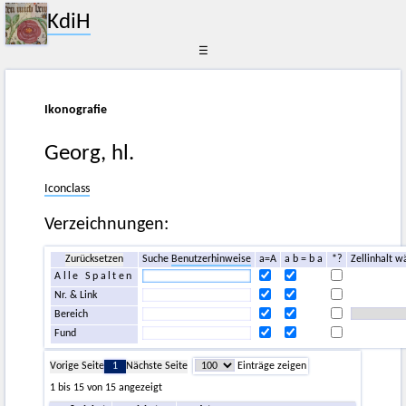
KdiH
☰
Ikonografie
Georg, hl.
Iconclass
Verzeichnungen:
Zurücksetzen
Suche
Benutzerhinweise
a=A
a b = b a
*?
Zellinhalt w
Alle Spalten
Nr. & Link
Bereich
Fund
Vorige Seite
1
Nächste Seite
Einträge zeigen
1 bis 15 von 15 angezeigt