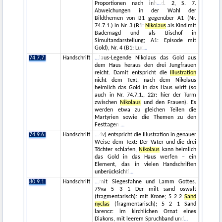
Proportionen nach inh
d. 2, S. 7.
Abweichungen in der Wahl der
Bildthemen von B1 gegenüber A1 (Nr.
74.7.1.) in Nr. 3 (B1:
Nikolaus
als Kind mit
Bademagd und als Bischof in
Simultandarstellung; A1: Episode mit
Gold), Nr. 4 (B1: Luc
74.7.7.
Handschrift
laus-Legende Nikolaus das Gold aus
dem Haus heraus den drei Jungfrauen
reicht. Damit entspricht die
Illustration
nicht dem Text, nach dem Nikolaus
heimlich das Gold in das Haus wirft (so
auch in Nr. 74.7.1., 22r: hier der Turm
zwischen
Nikolaus
und den Frauen). Es
werden etwa zu gleichen Teilen die
Martyrien sowie die Themen zu den
Festtagen
74.9.6.
Handschrift
4v) entspricht die Illustration in genauer
Weise dem Text: Der Vater und die drei
Töchter schlafen,
Nikolaus
kann heimlich
das Gold in das Haus werfen – ein
Element, das in vielen Handschriften
unberücksichti
80.9.1.
Handschrift
mit Siegesfahne und Lamm Gottes.
79va 5 3 1 Der milt sand oswalt
(fragmentarisch): mit Krone; 5 2 2
Sand
nyclas
(fragmentarisch); 5 2 1 Sand
larencz: im kirchlichen Ornat eines
Diakons, mit leerem Spruchband und