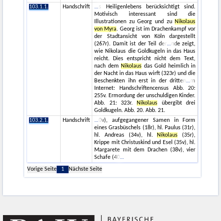
103.1.1.
Handschrift
s Heiligenlebens berücksichtigt sind.
Motivisch interessant sind die
Illustrationen zu Georg und zu
Nikolaus
von Myra
. Georg ist im Drachenkampf vor
der Stadtansicht von Köln dargestellt
(267r). Damit ist der Teil der
nde zeigt,
wie Nikolaus die Goldkugeln in das Haus
reicht. Dies entspricht nicht dem Text,
nach dem
Nikolaus
das Gold heimlich in
der Nacht in das Haus wirft (323r) und die
Beschenkten ihn erst in der dritten
m
Internet: Handschriftencensus Abb. 20:
255v. Ermordung der unschuldigen Kinder.
Abb. 21: 323r.
Nikolaus
übergibt drei
Goldkugeln. Abb. 20. Abb. 21.
103.2.1.
Handschrift
0v), aufgegangener Samen in Form
eines Grasbüschels (18r), hl. Paulus (31r),
hl. Andreas (34v), hl.
Nikolaus
(35r),
Krippe mit Christuskind und Esel (35v), hl.
Margarete mit dem Drachen (38v), vier
Schafe (40
Vorige Seite
1
Nächste Seite