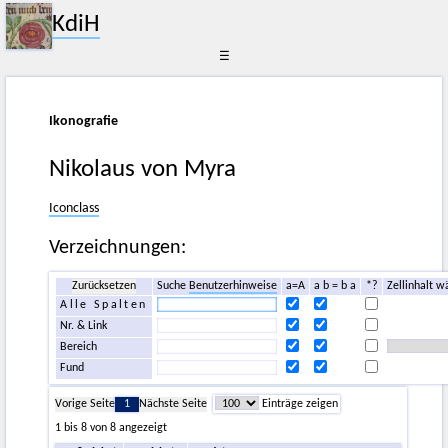
KdiH
☰
Ikonografie
Nikolaus von Myra
Iconclass
Verzeichnungen:
Zurücksetzen
Suche
Benutzerhinweise
a=A
a b = b a
*?
Zellinhalt w
Alle Spalten
Nr. & Link
Bereich
Fund
Vorige Seite
1
Nächste Seite
Einträge zeigen
1 bis 8 von 8 angezeigt