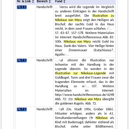
Nr. & Link
Bereich
Fund
74.1.1.
Handschrift
hierzu wird die Legende im Vergleich
zu anderen Einträgen in der Handschrift
breit ausgeführt. Die
Illustration zu
Nikolaus von Myra
zeigt den Heiligen als
Bischof, der nachts Gold in das Haus
reicht, in dem zwei Frauen schlafen, di
–
57, 63–67, 157–178. Weitere Materialien
im Internet: Handschriftencensus Abb. 65:
100r.
Nikolaus von Myra
reicht Gold ins
Haus, Dank des Vaters. Vier Heilige hinter
einer Zinnenmauer (Eutychianus?,
Agathon
74.7.1.
Handschrift
mal stimmt die Illustration nur
teilweise mit der Handlung in der
Legende überein. So werden in der
Illustration zur Nikolaus-Legende
mit
Goldkugel, Turm und drei Frauen zwar die
tragenden Elemente erfasst, das in der
Handlung so wic
–107. Weitere
Materialien im Internet:
http://www.handschriftencensus.de/4298
Abb. 72: 21r.
Nikolaus von Myra
übergibt
die goldenen Kugeln. Abb. 72.
74.7.2.
Handschrift
Stall 23v, Stadt 190v, Gräber 166r).
Mitunter erfolgen, anders als in A1,
Simultandarstellungen (9r
Nikolaus
als
Kind mit Bademagd, dahinter stehend als
Bischof, siehe unter Bildthemen).