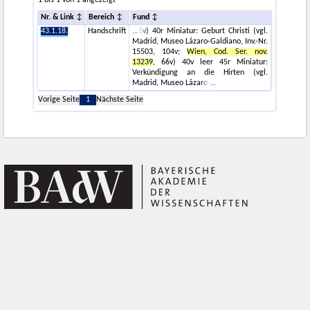
1 bis 1 von 1 angezeigt
Nr. & Link
Bereich
Fund
43.1.18.
Handschrift
6v) 40r Miniatur: Geburt Christi (vgl.
Madrid, Museo Lázaro-Galdiano, Inv.-Nr.
15503, 104v;
Wien, Cod. Ser. nov.
13239
, 66v) 40v leer 45r Miniatur:
Verkündigung an die Hirten (vgl.
Madrid, Museo Lázaro-
Vorige Seite
1
Nächste Seite