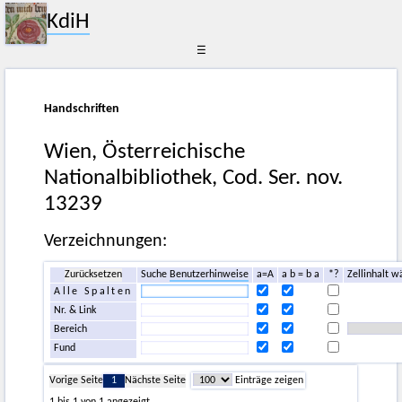
KdiH
☰
Handschriften
Wien, Österreichische
Nationalbibliothek, Cod. Ser. nov.
13239
Verzeichnungen:
Zurücksetzen
Suche
Benutzerhinweise
a=A
a b = b a
*?
Zellinhalt w
Alle Spalten
Nr. & Link
Bereich
Fund
Vorige Seite
1
Nächste Seite
Einträge zeigen